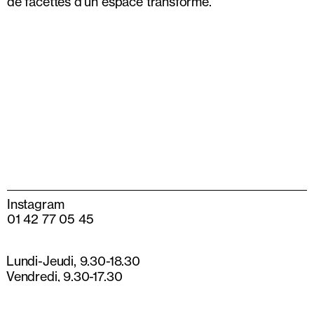
de facettes d’un espace transformé.
Instagram
01 42 77 05 45
Lundi-Jeudi, 9.30-18.30
Vendredi, 9.30-17.30
13 rue de Béarn
75003 Paris
Nefeli Papadimouli, Saison textile, Nîmes 2025